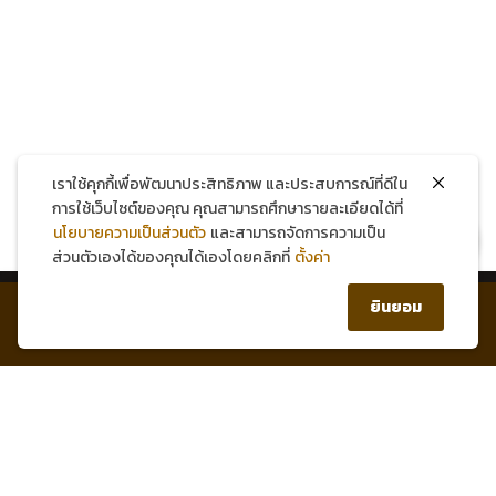
โทรศัพท์
แชทผ่าน Facebook
แชทผ่าน LINE
เราใช้คุกกี้เพื่อพัฒนาประสิทธิภาพ และประสบการณ์ที่ดีใน
การใช้เว็บไซต์ของคุณ คุณสามารถศึกษารายละเอียดได้ที่
นโยบายความเป็นส่วนตัว
และสามารถจัดการความเป็น
สมัครสมาชิกใหม่ รับส่วนลด 150 บาท!
ส่วนตัวเองได้ของคุณได้เองโดยคลิกที่
ตั้งค่า
0
ยินยอม
หน้าแรก
บัญชีของฉัน
สินค้า
ตะกร้า