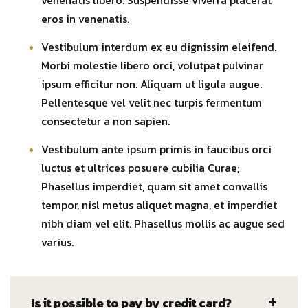
venenatis libero. Suspendisse viverra placerat
eros in venenatis.
Vestibulum interdum ex eu dignissim eleifend.
Morbi molestie libero orci, volutpat pulvinar
ipsum efficitur non. Aliquam ut ligula augue.
Pellentesque vel velit nec turpis fermentum
consectetur a non sapien.
Vestibulum ante ipsum primis in faucibus orci
luctus et ultrices posuere cubilia Curae;
Phasellus imperdiet, quam sit amet convallis
tempor, nisl metus aliquet magna, et imperdiet
nibh diam vel elit. Phasellus mollis ac augue sed
varius.
Is it possible to pay by credit card?