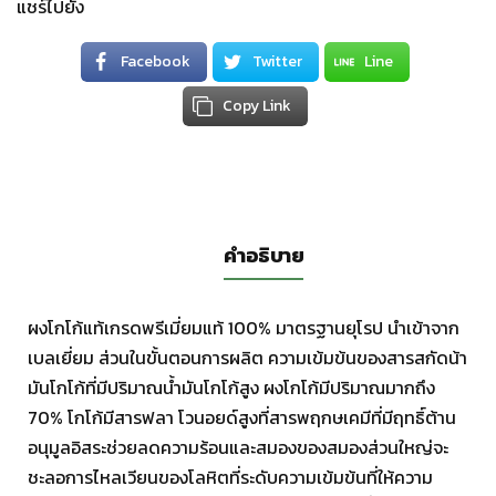
แชร์ไปยัง
Facebook
Twitter
Line
Copy Link
คำอธิบาย
ผงโกโก้แท้เกรดพรีเมี่ยมแท้ 100% มาตรฐานยุโรป นำเข้าจาก
เบลเยี่ยม ส่วนในขั้นตอนการผลิต ความเข้มข้นของสารสกัดน้า
มันโกโก้ที่มีปริมาณน้ำมันโกโก้สูง ​​ผงโกโก้มีปริมาณมากถึง
70% โกโก้มีสารฟลา โวนอยด์สูงที่สารพฤกษเคมีที่มีฤทธิ์ต้าน
อนุมูลอิสระช่วยลดความร้อนและสมองของสมองส่วนใหญ่จะ
ชะลอการไหลเวียนของโลหิตที่ระดับความเข้มข้นที่ให้ความ