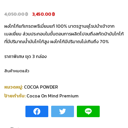
Original
Current
4,050.00
฿
3,450.00
฿
price
price
ผงโกโก้แท้เกรดพรีเมี่ยมแท้ 100% มาตรฐานยุโรปนำเข้าจาก
was:
is:
เบลเยี่ยม ส่วนประกอบในขั้นตอนการผลิตไปจนถึงสกัดน้ามันโกโก้
4,050.00 ฿.
3,450.00 ฿.
ที่มีปริมาณน้ำมันโกโก้สูง ​​ผงโกโก้มีปริมาณไม่เกินถึง 70%
ราคาพิเศษ ชุด 3 กล่อง
สินค้าหมดแล้ว
หมวดหมู่:
COCOA POWDER
ป้ายกำกับ:
Cocoa On Mind Premium