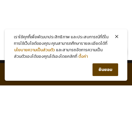
แชทผ่าน Facebook
แชทผ่าน LINE
เราใช้คุกกี้เพื่อพัฒนาประสิทธิภาพ และประสบการณ์ที่ดีใน
การใช้เว็บไซต์ของคุณ คุณสามารถศึกษารายละเอียดได้ที่
นโยบายความเป็นส่วนตัว
และสามารถจัดการความเป็น
สมัครสมาชิกใหม่ รับส่วนลด 150 บาท!
ส่วนตัวเองได้ของคุณได้เองโดยคลิกที่
ตั้งค่า
0
ยินยอม
หน้าแรก
บัญชีของฉัน
สินค้า
ตะกร้า
1 Healthy Mind Group Co.,Ltd.