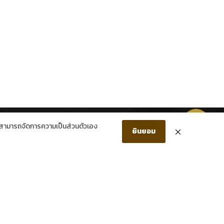
โทรศัพท์
แชทผ่าน Facebook
แชทผ่าน LINE
สมัครสมาชิกใหม่ รับส่วนลด 150 บาท!
ามารถจัดการความเป็นส่วนตัวเอง
ยินยอม