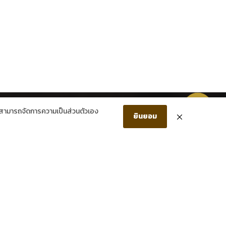
แชทผ่าน Facebook
แชทผ่าน LINE
สมัครสมาชิกใหม่ รับส่วนลด 150 บาท!
ามารถจัดการความเป็นส่วนตัวเอง
ยินยอม