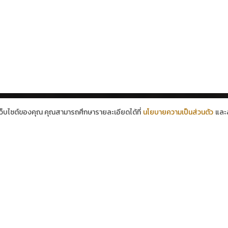
้เว็บไซต์ของคุณ คุณสามารถศึกษารายละเอียดได้ที่
นโยบายความเป็นส่วนตัว
และส
Contact Info
Phones:
+66 091 939 2492
+66 02 736 1651