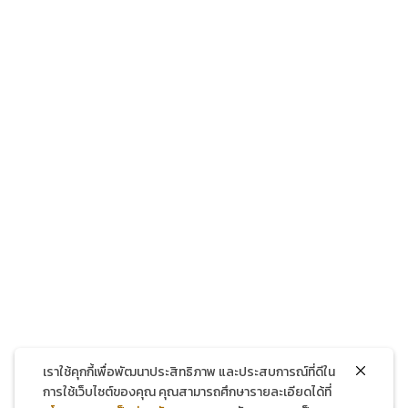
โทรศัพท์
แชทผ่าน Facebook
แชทผ่าน LINE
เราใช้คุกกี้เพื่อพัฒนาประสิทธิภาพ และประสบการณ์ที่ดีใน
การใช้เว็บไซต์ของคุณ คุณสามารถศึกษารายละเอียดได้ที่