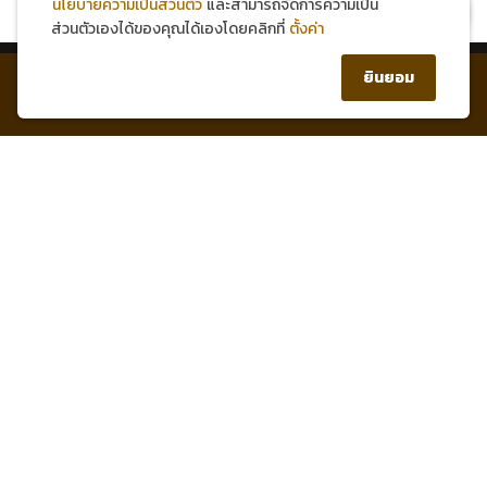
นโยบายความเป็นส่วนตัว
และสามารถจัดการความเป็น
สมัครสมาชิกใหม่ รับส่วนลด 150 บาท!
ส่วนตัวเองได้ของคุณได้เองโดยคลิกที่
ตั้งค่า
0
ยินยอม
หน้าแรก
บัญชีของฉัน
สินค้า
ตะกร้า
1 Healthy Mind Group Co.,Ltd.
Contact Info