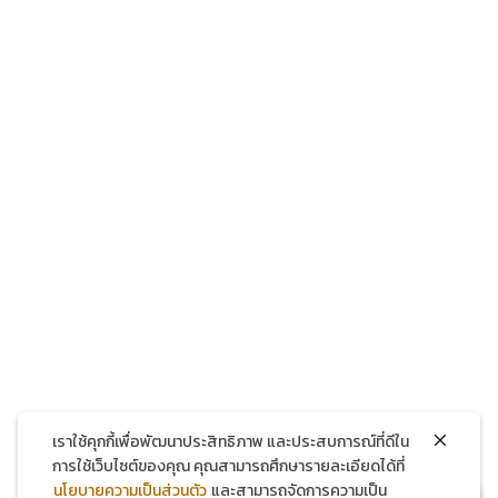
โทรศัพท์
แชทผ่าน Facebook
แชทผ่าน LINE
เราใช้คุกกี้เพื่อพัฒนาประสิทธิภาพ และประสบการณ์ที่ดีใน
การใช้เว็บไซต์ของคุณ คุณสามารถศึกษารายละเอียดได้ที่
นโยบายความเป็นส่วนตัว
และสามารถจัดการความเป็น
สมัครสมาชิกใหม่ รับส่วนลด 150 บาท!