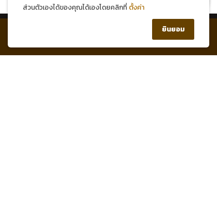
ส่วนตัวเองได้ของคุณได้เองโดยคลิกที่
ตั้งค่า
0
ยินยอม
หน้าแรก
บัญชีของฉัน
สินค้า
ตะกร้า
1 Healthy Mind Group Co.,Ltd.
Contact Info