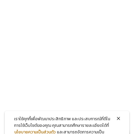
โทรศัพท์
แชทผ่าน Facebook
แชทผ่าน LINE
เราใช้คุกกี้เพื่อพัฒนาประสิทธิภาพ และประสบการณ์ที่ดีใน
การใช้เว็บไซต์ของคุณ คุณสามารถศึกษารายละเอียดได้ที่
นโยบายความเป็นส่วนตัว
และสามารถจัดการความเป็น
สมัครสมาชิกใหม่ รับส่วนลด 150 บาท!