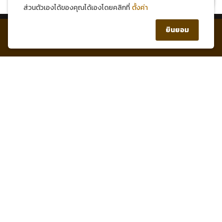
ส่วนตัวเองได้ของคุณได้เองโดยคลิกที่
ตั้งค่า
0
ยินยอม
หน้าแรก
บัญชีของฉัน
สินค้า
ตะกร้า
1 Healthy Mind Group Co.,Ltd.
Contact Info