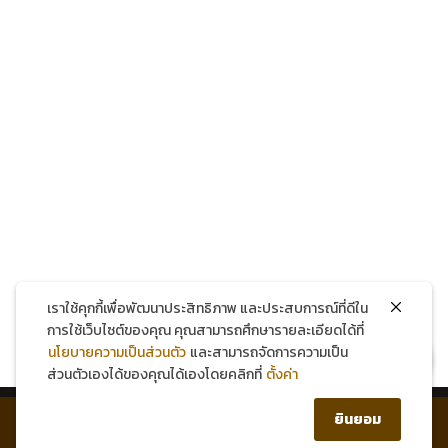
โทรศัพท์
แชทผ่าน Facebook
แชทผ่าน LINE
เราใช้คุกกี้เพื่อพัฒนาประสิทธิภาพ และประสบการณ์ที่ดีใน
การใช้เว็บไซต์ของคุณ คุณสามารถศึกษารายละเอียดได้ที่
นโยบายความเป็นส่วนตัว
และสามารถจัดการความเป็น
สมัครสมาชิกใหม่ รับส่วนลด 150 บาท!
ส่วนตัวเองได้ของคุณได้เองโดยคลิกที่
ตั้งค่า
0
ยินยอม